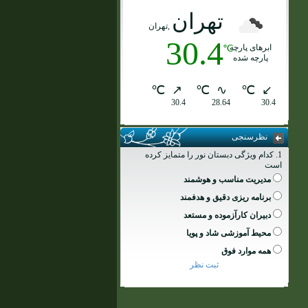
تهران
,تهران
30.4
ابرهای پارچه
℃
پارچه شده
℃
↗
℃
∿
℃
↙
30.4
28.64
30.4
نظرسنجی
1. کدام ویژگی دبستان نور را متمایز کرده
است
مدیریت مناسب و هوشمند
برنامه ریزی دقیق و هدفمند
دبیران کارآزموده و مستعد
محیط آموزشی شاد و پویا
همه موارد فوق
ثبت نظر