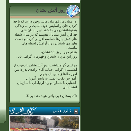
روز آتش نشان
در میان ما، قهرمان هایی وجود دارند که با فدا
کردن جان و آسایش خود، امنیت را به زندگی
همنوعانشان می بخشند. این انسان های
فداکار، آتش نشانان هستند که در میان شعله
های آتش بارها حماسه آفرینی کرده و دست
های مهربانشان ، راز آرامش لحظه های
ماست .
هفتم مهر، روز آتشنشان،
روز این مردان شجاع و قهرمان گرامی باد .
مراسم گرامیداشت روز آتشنشان با دعوت از
آتشنشان گرامی جناب آقای زاهدی پدر دانش
آموز طاها زاهدی پایه پنجم
آموزش نکات ایمنی به دانش آموزان
آشنایی با شماره و راه ارتباطی با سازمان
آتشنشانی
🦋 دبستان غیردولتی هوشمند نور 🦋
گالری عکس