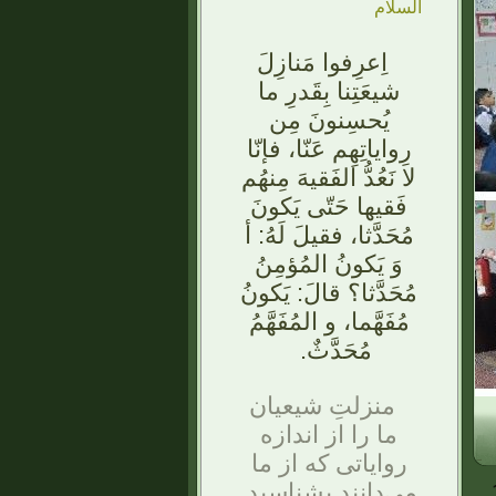
السلام
اِعرِفوا مَنازِلَ
شيعَتِنا بِقَدرِ ما
يُحسِنونَ مِن
رِواياتِهِم عَنّا، فإنّا
لا نَعُدُّ الفَقيهَ مِنهُم
فَقيها حَتّى يَكونَ
مُحَدَّثا، فقيلَ لَهُ: أ
وَ يَكونُ المُؤمِنُ
مُحَدَّثا؟ قالَ: يَكونُ
مُفَهَّما، و المُفَهَّمُ
مُحَدَّثٌ.
منزلتِ شيعيان
ما را از اندازه
رواياتى كه از ما
مى‌دانند بشناسيد.