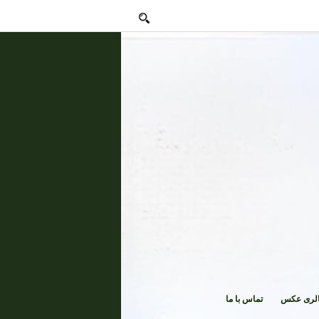
لری عکس
تماس با ما