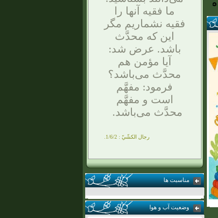
ما فقيه آنها را
فقيه نشماريم مگر
اين كه محدَّث
باشد. عرض شد:
آيا مؤمن هم
محدَّث مى‌باشد؟
فرمود: مفهَّم
است و مفهَّم
محدَّث مى‌باشد.
رجال الكشّيّ : 1/6/2.
مناسبت ها
وضعیت آب و هوا