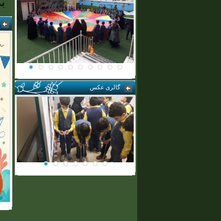
به وب س
گالری عکس