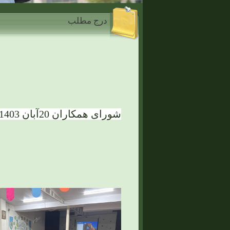
درج مطلب
شورای همکاران 20آبان 1403