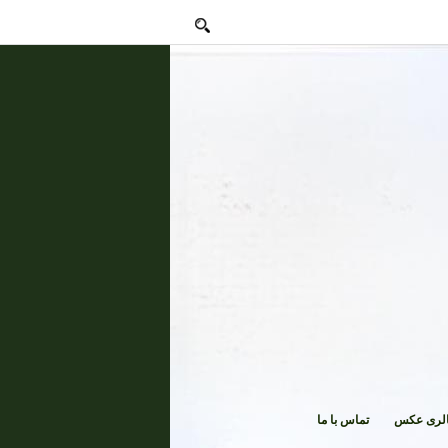
لری عکس
تماس با ما