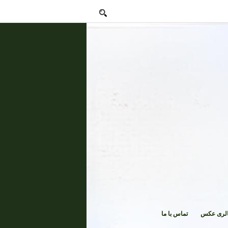
لری عکس
تماس با ما