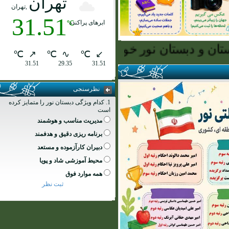
تهران
,تهران
31.51
ابرهای پراکنده
℃
دبستان نور خوش آمدید
℃
↗
℃
∿
℃
↙
31.51
29.35
31.51
نظرسنجی
1. کدام ویژگی دبستان نور را متمایز کرده
است
مدیریت مناسب و هوشمند
برنامه ریزی دقیق و هدفمند
دبیران کارآزموده و مستعد
محیط آموزشی شاد و پویا
همه موارد فوق
ثبت نظر